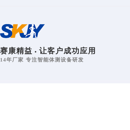
赛康精益
让客户成功应用
14年厂家 专注智能体测设备研发