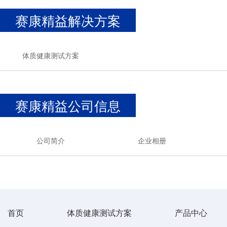
赛康精益解决方案
体质健康测试方案
赛康精益公司信息
公司简介
企业相册
首页
体质健康测试方案
产品中心